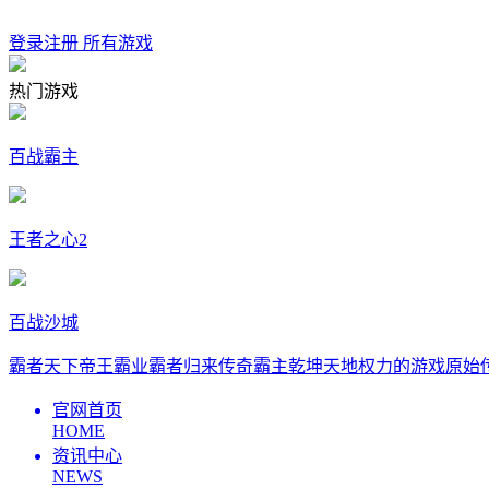
登录
注册
所有游戏
热门游戏
百战霸主
王者之心2
百战沙城
霸者天下
帝王霸业
霸者归来
传奇霸主
乾坤天地
权力的游戏
原始
官网首页
HOME
资讯中心
NEWS